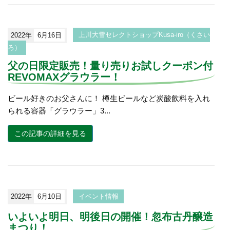
2022年
6月16日
上川大雪セレクトショップKusa-iro（くさい
ろ）
父の日限定販売！量り売りお試しクーポン付
REVOMAXグラウラー！
ビール好きのお父さんに！ 樽生ビールなど炭酸飲料を入れ
られる容器「グラウラー」3...
この記事の詳細を見る
2022年
6月10日
イベント情報
いよいよ明日、明後日の開催！忽布古丹醸造
まつり！