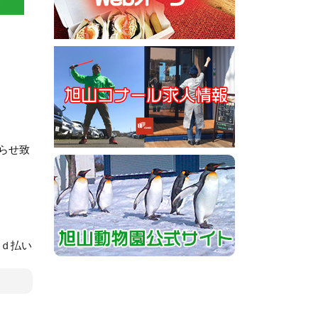
らせ致
y、ｄ払い