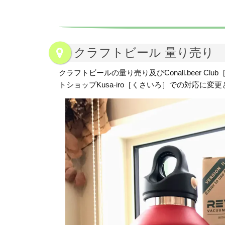
クラフトビール 量り売り
クラフトビールの量り売り及びConall.beer 
トショップKusa-iro［くさいろ］での対応に変