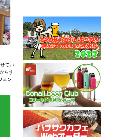
させてい
からす
ジェン