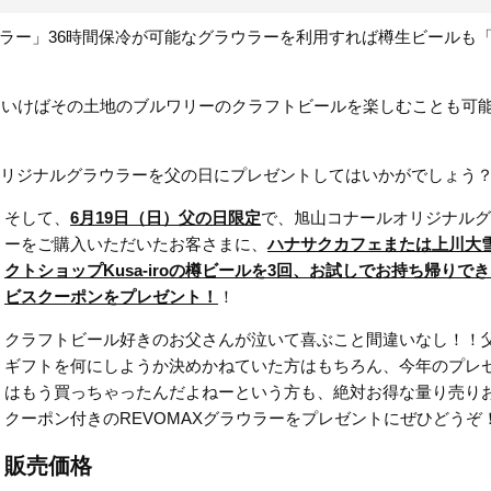
ラー」36時間保冷が可能なグラウラーを利用すれば樽生ビールも
ていけばその土地のブルワリーのクラフトビールを楽しむことも可
ルオリジナルグラウラーを父の日にプレゼントしてはいかがでしょう
そして、
6月19日（日）父の日限定
で、旭山コナールオリジナルグ
ーをご購入いただいたお客さまに、
ハナサクカフェまたは上川大
クトショップKusa-iroの樽ビールを3回、お試しでお持ち帰りで
ビスクーポンをプレゼント！
！
クラフトビール好きのお父さんが泣いて喜ぶこと間違いなし！！
ギフトを何にしようか決めかねていた方はもちろん、今年のプレ
はもう買っちゃったんだよねーという方も、絶対お得な量り売り
クーポン付きのREVOMAXグラウラーをプレゼントにぜひどうぞ
販売価格