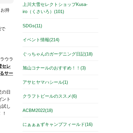
上川大雪セレクトショップKusa-
「お持
iro（くさいろ）(101)
SDGs(11)
能で
イベント情報(214)
？
ぐっちゃんのガーデニング日記(18)
ラウラ
雪セレ
旭山コナールのおすすめ！！(3)
きるサー
アサヒヤマハシール(1)
父の日
クラフトビールのススメ(6)
ゼント
お試し
ACBM2022(18)
！！
にぁぁぁずキャンプフィールド(16)