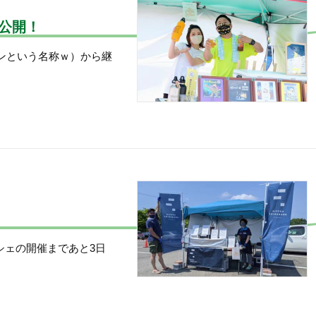
スト公開！
ソンという名称ｗ）から継
シェの開催まであと3日