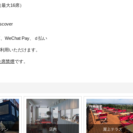
10席（最大16席）
cover
Y、W
eChat Pay、ｄ払い
し切りでご利用いただけます。
全席禁煙
です。
ーデン
店内
屋上テラス