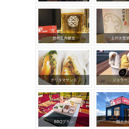
忽布古丹醸造
上川大雪
テリタマサンド
ジェラー
BBQプラン
一階テラ