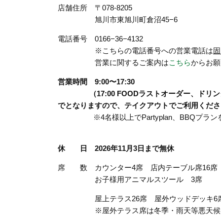
店舗住所 〒078-8205
旭川市東旭川町倉沼45−6
電話番号 0166−36−4132
※こちらの電話番号への営業電話は
固
営業に関するご案内は
こちら
からお願
営業時間 9:00〜17:30
（17:00 FOODラストオーダー、ドリンク、
でとなりますので、テイクアウトでご利用くださ
※4名様以上でPartyplan、BBQ
休 日 2026年11月3日まで無休
席 数 カウンター4席 店内テーブル席16席
お子様用アニマルスツール 3席
屋上テラス26席 屋外ウッドデッキ6
※屋外テラス席は冬季・雨天等悪天候など