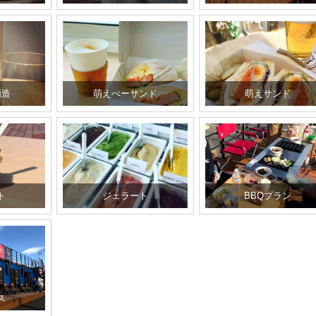
酒造
萌えべーサンド
萌えサンド
ト
ジェラート
BBQプラン
ス