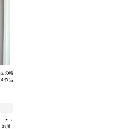
１面の幅
〜４作品
屋上テラ
、旭川