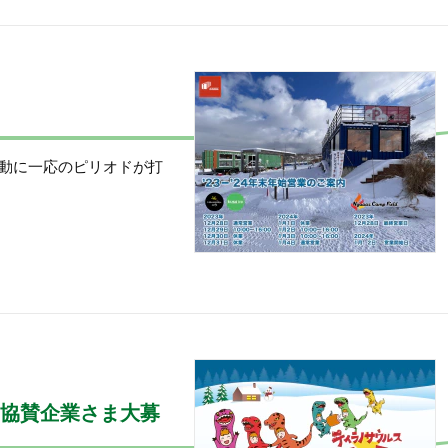
騒動に一応のピリオドが打
！協賛企業さま大募