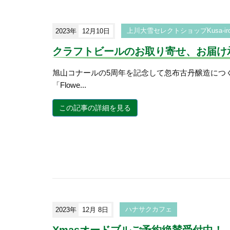
2023年
12月10日
上川大雪セレクトショップKusa-i
クラフトビールのお取り寄せ、お届け
旭山コナールの5周年を記念して忽布古丹醸造につ
「Flowe...
この記事の詳細を見る
2023年
12月 8日
ハナサクカフェ
Xmasオードブルご予約絶賛受付中！