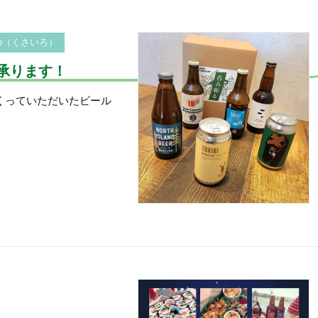
ro（くさいろ）
承ります！
くっていただいたビール