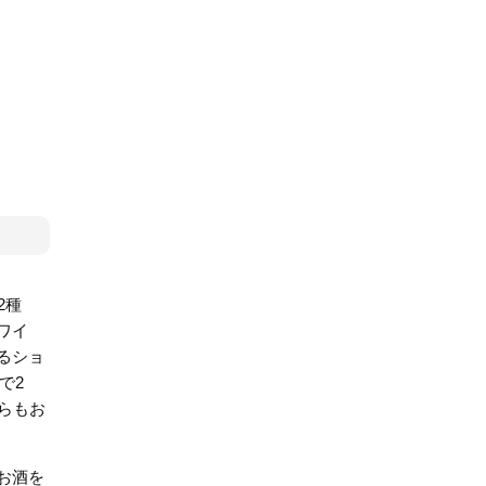
2種
ワイ
るショ
で2
らもお
お酒を