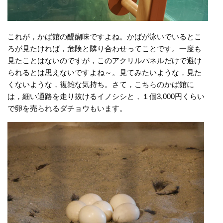
これが，かば館の醍醐味ですよね。かばが泳いでいるとこ
ろが見たければ，危険と隣り合わせってことです。一度も
見たことはないのですが，このアクリルパネルだけで避け
られるとは思えないですよね～。見てみたいような，見た
くないような，複雑な気持ち。さて，こちらのかば館に
は，細い通路を走り抜けるイノシシと，１個3,000円くらい
で卵を売られるダチョウもいます。