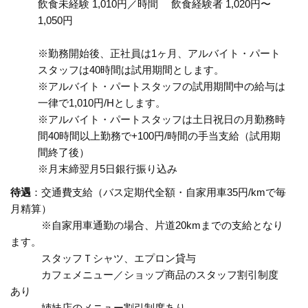
飲食未経験 1,010円／時間 飲食経験者 1,020円〜
1,050円
※勤務開始後、正社員は1ヶ月、アルバイト・パート
スタッフは40時間は試用期間とします。
※アルバイト・パートスタッフの試用期間中の給与は
一律で1,010円/Hとします。
※アルバイト・パートスタッフは土日祝日の月勤務時
間40時間以上勤務で+100円/時間の手当支給（試用期
間終了後）
※月末締翌月5日銀行振り込み
待遇
：交通費支給（バス定期代全額・自家用車35円/kmで毎
月精算）
※自家用車通勤の場合、片道20kmまでの支給となり
ます。
スタッフＴシャツ、エプロン貸与
カフェメニュー／ショップ商品のスタッフ割引制度
あり
姉妹店のメニュー割引制度あり