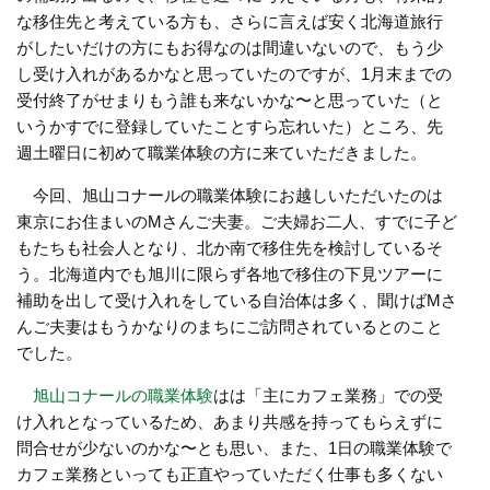
な移住先と考えている方も、さらに言えば安く北海道旅行
がしたいだけの方にもお得なのは間違いないので、もう少
し受け入れがあるかなと思っていたのですが、1月末までの
受付終了がせまりもう誰も来ないかな〜と思っていた（と
いうかすでに登録していたことすら忘れいた）ところ、先
週土曜日に初めて職業体験の方に来ていただきました。
今回、旭山コナールの職業体験にお越しいただいたのは
東京にお住まいのMさんご夫妻。ご夫婦お二人、すでに子ど
もたちも社会人となり、北か南で移住先を検討しているそ
う。北海道内でも旭川に限らず各地で移住の下見ツアーに
補助を出して受け入れをしている自治体は多く、聞けばMさ
んご夫妻はもうかなりのまちにご訪問されているとのこと
でした。
旭山コナールの職業体験
はは「主にカフェ業務」での受
け入れとなっているため、あまり共感を持ってもらえずに
問合せが少ないのかな〜とも思い、また、1日の職業体験で
カフェ業務といっても正直やっていただく仕事も多くない