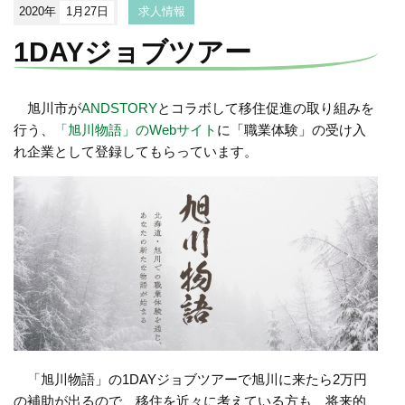
2020年
1月27日
求人情報
1DAYジョブツアー
旭川市が
ANDSTORY
とコラボして移住促進の取り組みを
行う、
「旭川物語」のWebサイト
に「職業体験」の受け入
れ企業として登録してもらっています。
「旭川物語」の1DAYジョブツアーで旭川に来たら2万円
の補助が出るので、移住を近々に考えている方も、将来的