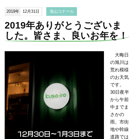
2019年
12月31日
旭山コナール
2019年ありがとうございま
した。皆さま、良いお年を！
大晦日
の旭川は
荒れ模様
のお天気
です。
30日夜半
から午前
中までま
さかの
雨。市街
地や幹線
道路では