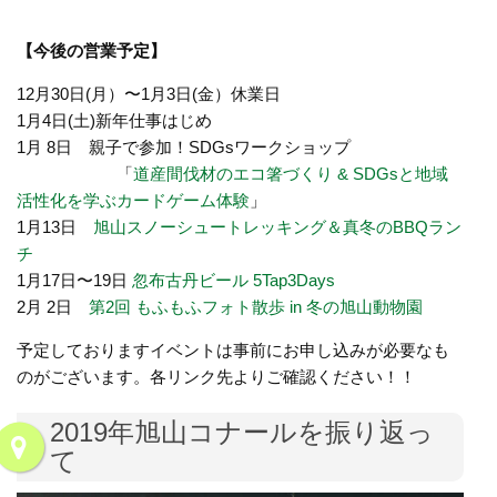
【今後の営業予定】
12月30日(月）〜1月3日(金）休業日
1月4日(土)新年仕事はじめ
1月 8日 親子で参加！SDGsワークショップ
「
道産間伐材のエコ箸づくり & SDGsと地域
活性化を学ぶカードゲーム体験
」
1月13日
旭山スノーシュートレッキング＆真冬のBBQラン
チ
1月17日〜19日
忽布古丹ビール 5Tap3Days
2月 2日
第2回 もふもふフォト散歩 in 冬の旭山動物園
予定しておりますイベントは事前にお申し込みが必要なも
のがございます。各リンク先よりご確認ください！！
2019年旭山コナールを振り返っ
て