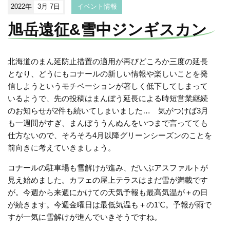
2022年
3月 7日
イベント情報
旭岳遠征&雪中ジンギスカン
北海道のまん延防止措置の適用が再びどころか三度の延長
となり、どうにもコナールの新しい情報や楽しいことを発
信しようというモチベーションが著しく低下してしまって
いるようで、先の投稿はまんぼう延長による時短営業継続
のお知らせが2件も続いてしまいました… 気がつけば3月
も一週間がすぎ、まんぼううんぬんをいつまで言ってても
仕方ないので、そろそろ4月以降グリーンシーズンのことを
前向きに考えていきましょう。
コナールの駐車場も雪解けが進み、だいぶアスファルトが
見え始めました。カフェの屋上テラスはまだ雪が満載です
が。今週から来週にかけての天気予報も最高気温が＋の日
が続きます。今週金曜日は最低気温も＋の1℃。予報が雨で
すが一気に雪解けが進んでいきそうですね。