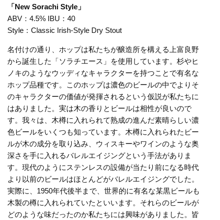
「New Sorachi Style」
ABV：4.5% IBU：40
Style：Classic Irish-Style Dry Stout
名付けの通り、ホップは私たちが醸造所を構える上富良野
から誕生した「ソラチエース」を使用しています。杉やヒ
ノキのようなウッディなキャラクターを持つことで有名な
ホップ品種です。このホップは濃色のビールの中でよりそ
のキャラクターの価値が発揮されるという仮説が私たちに
はありました。実は木の香りとビールは相性が良いので
す。我々は、木樽に入れられて熟成の進んだ素晴らしい濃
色ビールをいくつも知っています。木樽に入れられたビー
ルが木の成分を取り込み、ウィスキーやワインのような奥
深さを手に入れるバレルエイジングという手法がありま
す。現代のようにステンレスの設備が当たり前になる時代
より以前のビールはほとんどがバレルエイジングでした。
実際に、1950年代後半まで、世界的に有名な某黒ビールも
木製の樽に入れられていたといいます。それらのビールが
どのような味だったのか私たちには興味がありました。皆