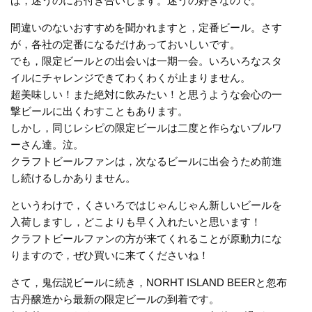
ば，迷うのにお付き合いします。迷うの好きなので。
間違いのないおすすめを聞かれますと，定番ビール。さす
が，各社の定番になるだけあっておいしいです。
でも，限定ビールとの出会いは一期一会。いろいろなスタ
イルにチャレンジできてわくわくが止まりません。
超美味しい！また絶対に飲みたい！と思うような会心の一
撃ビールに出くわすこともあります。
しかし，同じレシピの限定ビールは二度と作らないブルワ
ーさん達。泣。
クラフトビールファンは，次なるビールに出会うため前進
し続けるしかありません。
というわけで，くさいろではじゃんじゃん新しいビールを
入荷しますし，どこよりも早く入れたいと思います！
クラフトビールファンの方が来てくれることが原動力にな
りますので，ぜひ買いに来てくださいね！
さて，鬼伝説ビールに続き，NORHT ISLAND BEERと忽布
古丹醸造から最新の限定ビールの到着です。