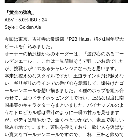
「黄金の弾丸」
ABV：5.0% IBU：24
Style：Golden Ale
今回は東京、吉祥寺の常設店『P2B Haus』様の1周年記念
ビールを仕込みました。
オーナーの柄沢様からのオーダーは、「遊び心のあるゴー
ルデンエール」。これは一見簡単そうで難しいお題でした
が、挑戦しがいのあるチャレンジになったと思います。
本来は控えめなスタイルですが、王道ラインを飛び越えな
い、ギリギリのラインでの遊び心を意識して、垢抜けたゴ
ールデンエールを想い描きました。４種のホップを組み合
わせて、且つドライホッピングまで行い、上品な程度に南
国果実のキャラクターをまといました。パイナップルのよ
うなトロピカル感は果汁のように一瞬の甘みを見せます
が、ボディは軽やかで、全くべとつかない、素直で美しい
飲み心地です。また、苦味を抑えており、飲む人を選ばな
い寛大なゴールデンエールですので、二杯、三杯と飲めて