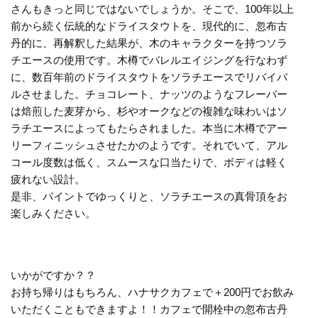
さんもきっと同じではないでしょうか。そこで、100年以上
前から続く伝統的なドライスタウトを、現代的に、忽布古
丹的に、再解釈した結果が、木のキャラクターを持つソラ
チエースの使用です。木樽でバレルエイジングを行なわず
に、数百年前のドライスタウトをソラチエースでリバイバ
ルさせました。チョコレート、ナッツのようなフレーバー
は焙煎した麦芽から、杉やオークなどの複雑な味わいはソ
ラチエースによってもたらされました。本当に木樽でアー
リーフィニッシュさせたかのようです。それでいて、アル
コール度数は低く、スムースな口当たりで、ボディは軽く
疲れない設計。
是非、パイントでゆっくりと、ソラチエースの真骨頂をお
楽しみください。
いかがですか？？
お持ち帰りはもちろん、ハナサクカフェで＋200円でお飲み
いただくこともできますよ！！カフェで開栓中の忽布古丹