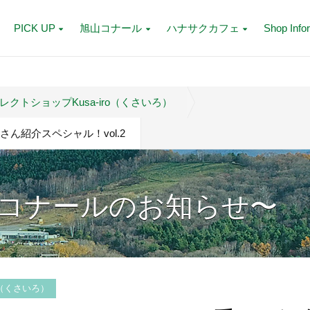
PICK UP
旭山コナール
ハナサクカフェ
Shop Info
クトショップKusa-iro（くさいろ）
くり手さん紹介スペシャル！vol.2
コナールのお知らせ〜
o（くさいろ）