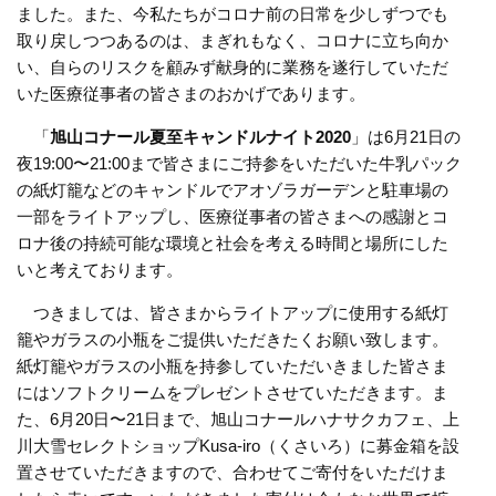
ました。また、今私たちがコロナ前の日常を少しずつでも
取り戻しつつあるのは、まぎれもなく、コロナに立ち向か
い、自らのリスクを顧みず献身的に業務を遂行していただ
いた医療従事者の皆さまのおかげであります。
「
旭山コナール夏至キャンドルナイト2020
」は6月21日の
夜19:00〜21:00まで皆さまにご持参をいただいた牛乳パック
の紙灯籠などのキャンドルでアオゾラガーデンと駐車場の
一部をライトアップし、医療従事者の皆さまへの感謝とコ
ロナ後の持続可能な環境と社会を考える時間と場所にした
いと考えております。
つきましては、皆さまからライトアップに使用する紙灯
籠やガラスの小瓶をご提供いただきたくお願い致します。
紙灯籠やガラスの小瓶を持参していただいきました皆さま
にはソフトクリームをプレゼントさせていただきます。ま
た、6月20日〜21日まで、旭山コナールハナサクカフェ、上
川大雪セレクトショップKusa-iro（くさいろ）に募金箱を設
置させていただきますので、合わせてご寄付をいただけま