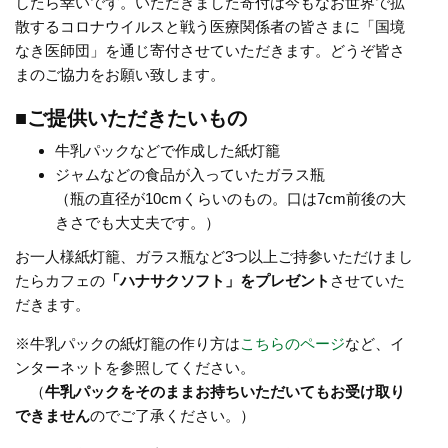
したら幸いです。いただきました寄付は今もなお世界で拡
散するコロナウイルスと戦う医療関係者の皆さまに「国境
なき医師団」を通じ寄付させていただきます。どうぞ皆さ
まのご協力をお願い致します。
■ご提供いただきたいもの
牛乳パックなどで作成した紙灯籠
ジャムなどの食品が入っていたガラス瓶
（瓶の直径が10cmくらいのもの。口は7cm前後の大
きさでも大丈夫です。）
お一人様紙灯籠、ガラス瓶など3つ以上ご持参いただけまし
たらカフェの
「ハナサクソフト」をプレゼント
させていた
だきます。
※牛乳パックの紙灯籠の作り方は
こちらのページ
など、イ
ンターネットを参照してください。
（
牛乳パックをそのままお持ちいただいてもお受け取り
できません
のでご了承ください。）