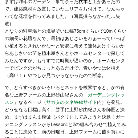
まずは昨年のガーデン工事で余った枕木と土があったの
で、建築廃材を放置していたエリアを片付けて、なんちゃ
ってな花壇を作ってみました。（写真撮らなかった…失
敗）
となりの駐車場との境界ぞいに幅75cmくらいで10mくらい
の細長い花壇なんで、最初はあじさいをわぁーっていっぱ
い植えるときれいかな〜と安易に考えて連休あけくらいか
らあじさいの苗を植木屋さんとかホームセンターで探して
みたんですが、もうすでに時期が遅いのか、ホームセンタ
ーでピンクのがちょっとあるだけで、青いやつは鉢植え
（高い！）やつしか見つからなかったので断念。
で、どうすべきかいろいろとネットを検索すると、かの有
名な上野ファームの上野砂由紀さんの「
ガーデニングレッ
スン
」なるページ（
サカタのタネWebサイト
内）を発見。
どうせなら目標は高く、勝手に上野砂由紀さんを師匠と決
め、まずはまんま模倣（パクリ）してみようと決意！ガー
デニングレッスンからLesson1と2の組み合わせで植えてみ
ることに決めて、雨の日曜日。上野ファームに苗を買いに