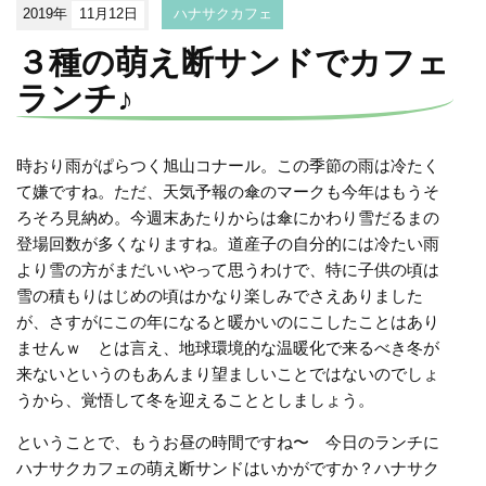
2019年
11月12日
ハナサクカフェ
３種の萌え断サンドでカフェ
ランチ♪
時おり雨がぱらつく旭山コナール。この季節の雨は冷たく
て嫌ですね。ただ、天気予報の傘のマークも今年はもうそ
ろそろ見納め。今週末あたりからは傘にかわり雪だるまの
登場回数が多くなりますね。道産子の自分的には冷たい雨
より雪の方がまだいいやって思うわけで、特に子供の頃は
雪の積もりはじめの頃はかなり楽しみでさえありました
が、さすがにこの年になると暖かいのにこしたことはあり
ませんｗ とは言え、地球環境的な温暖化で来るべき冬が
来ないというのもあんまり望ましいことではないのでしょ
うから、覚悟して冬を迎えることとしましょう。
ということで、もうお昼の時間ですね〜 今日のランチに
ハナサクカフェの萌え断サンドはいかがですか？ハナサク