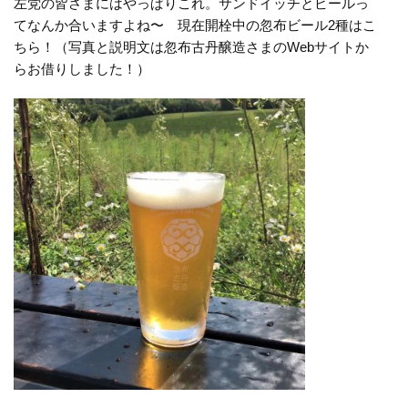
左党の皆さまにはやっぱりこれ。サンドイッチとビールっ
てなんか合いますよね〜 現在開栓中の忽布ビール2種はこ
ちら！（写真と説明文は忽布古丹醸造さまのWebサイトか
らお借りしました！）