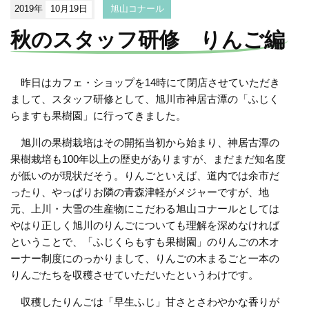
2019年
10月19日
旭山コナール
秋のスタッフ研修 りんご編
昨日はカフェ・ショップを14時にて閉店させていただき
まして、スタッフ研修として、旭川市神居古潭の「ふじく
らますも果樹園」に行ってきました。
旭川の果樹栽培はその開拓当初から始まり、神居古潭の
果樹栽培も100年以上の歴史がありますが、まだまだ知名度
が低いのが現状だそう。りんごといえば、道内では余市だ
ったり、やっぱりお隣の青森津軽がメジャーですが、地
元、上川・大雪の生産物にこだわる旭山コナールとしては
やはり正しく旭川のりんごについても理解を深めなければ
ということで、「ふじくらもすも果樹園」のりんごの木オ
ーナー制度にのっかりまして、りんごの木まるごと一本の
りんごたちを収穫させていただいたというわけです。
収穫したりんごは「早生ふじ」甘さとさわやかな香りが