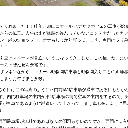
てくれました！！昨年、旭山コナール ハナサクカフェの工事が始
からの風景。去年はまだ塗装の終わっていないコンテナだったカ
ン、緑のショップコンテナもしっかり写っています。今日は取り
！！
も空きスペースが目立つようになってきました。この後、だいた
ースはぜんぜん余裕です。
ザンネンながら、コナール動物園駐車場と動物園入り口との距離
しまうお客さまも多数。
さらにはこの写真のように正門前第1駐車場が満車であるにもかか
ず、西門駐車場の案内が第1駐車場の前で空車の案内をするので、第
場が空車であるように勘違いして上がってしまう車も多いように思
す。
西門駐車場が無料であればなんの問題もないのですが、西門には有