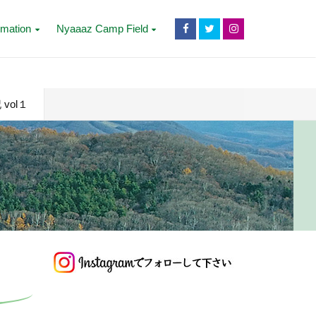
rmation
Nyaaaz Camp Field
ol１