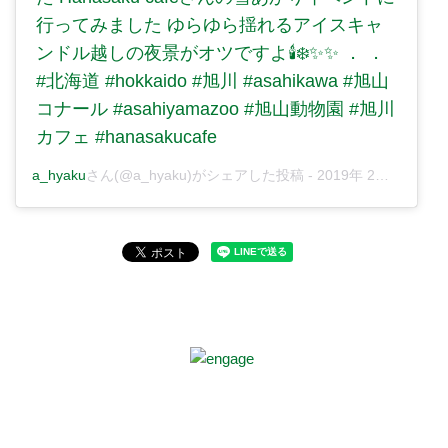
行ってみました ゆらゆら揺れるアイスキャ
ンドル越しの夜景がオツですよ🕯❄️✨✨ ． ．
#北海道 #hokkaido #旭川 #asahikawa #旭山
コナール #asahiyamazoo #旭山動物園 #旭川
カフェ #hanasakucafe
a_hyaku
さん(@a_hyaku)がシェアした投稿 -
2019年 2月月7日午前4時49分PST