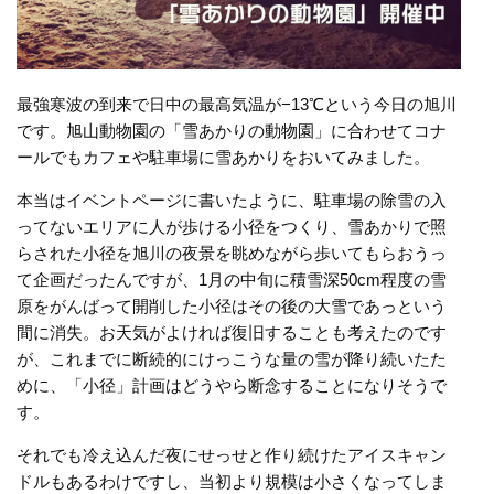
最強寒波の到来で日中の最高気温が−13℃という今日の旭川
です。
旭山動物園の「雪あかりの動物園」に合わせてコナ
ールでもカフェや駐車場に雪あかりをおいてみました。
本当はイベントページに書いたように、駐車場の除雪の入
ってないエリアに人が歩ける小径をつくり、雪あかりで照
らされた小径を旭川の夜景を眺めながら歩いてもらおうっ
て企画だったんですが、1月の中旬に積雪深50cm程度の雪
原をがんばって開削した小径はその後の大雪であっという
間に消失。お天気がよければ復旧することも考えたのです
が、これまでに断続的にけっこうな量の雪が降り続いたた
めに、「小径」計画はどうやら断念することになりそうで
す。
それでも冷え込んだ夜にせっせと作り続けたアイスキャン
ドルもあるわけですし、当初より規模は小さくなってしま