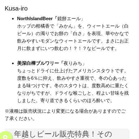
Kusa-iro
NorthIslandBeer「
鏡餅エール」
ホップの柑橘香で「みかん」を、ウィートエール（白
ビール）の濁りでお餅の「白さ」を表現、華やかなで
飲みやすいモダンなウィートエールです。まさにお正
月に飲まずにいつ飲むの！？！？なビールです。
美深白樺ブルワリー「
夜りみち」
ちょっとドライに仕上げたアメリカンスタウトです。
度数を6％に抑え、飲みやすさ重視で、冬の心あった
まる味つけです。冬のスタウトは、度数高めに重たく
なりがちですが、ドライな喉ごしと、程よい甘味を残
しました。寄り道できるくらいのほろ酔いで。
※液種は販売状況により変更になる場合がありますのでご
了承ください。
年越しビール販売特典！その