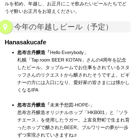
ルを初め、年越し、お正月にこそ飲みたいビールたちでど
うぞ酔いお正月をお迎えください。
今年の年越しビール（予定）
Hanasakucafe
忽布古丹醸造「
Hello Everybody」
札幌「Tap room BEER KOTAN」さんの4周年を記念
したビール。タップルームでお仕事をされているスタ
ッフさんのリクエストから醸されたそうですよ。ビギ
ナーの方には入口になり、愛好家の皆さまには懐かし
くなるIPA
忽布古丹醸造「
未来予想図-HOPE-」
忽布古丹醸造オリジナルホップ「HKB001」と「ソラ
チエース」を使用したラガー。上富良野町で生まれ育
ったホップで醸されたBEER。ブルワリーの夢が一歩
ずつ実現されていきますね♬