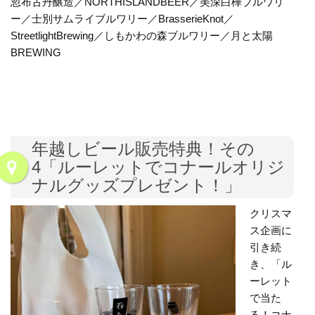
忽布古丹醸造／NORTHISLANDBEER／美深白樺ブルワリ
ー／士別サムライブルワリー／BrasserieKnot／
StreetlightBrewing／しもかわの森ブルワリー／月と太陽
BREWING
年越しビール販売特典！その
4「ルーレットでコナールオリジ
ナルグッズプレゼント！」
クリスマ
ス企画に
引き続
き、「ル
ーレット
で当た
る！コナ