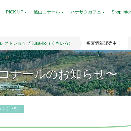
PICK UP
旭山コナール
ハナサクカフェ
Shop Info
クトショップKusa-iro（くさいろ）
福麦酒箱販売中！
コナールのお知らせ〜
o（くさいろ）