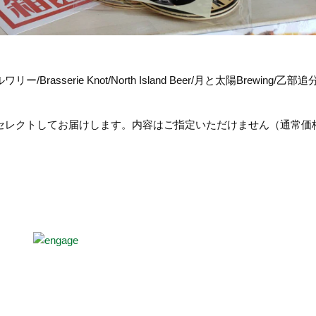
serie Knot/North Island Beer/月と太陽Brewing/乙部
セレクトしてお届けします。内容はご指定いただけません（通常価