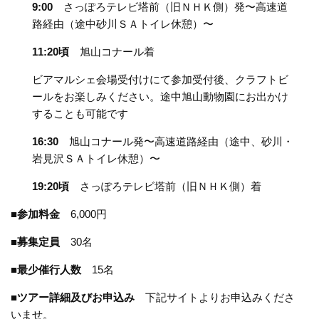
9:00
さっぽろテレビ塔前（旧ＮＨＫ側）発〜高速道
路経由（途中砂川ＳＡトイレ休憩）〜
11:20頃
旭山コナール着
ビアマルシェ会場受付けにて参加受付後、クラフトビ
ールをお楽しみください。途中旭山動物園にお出かけ
することも可能です
16:30
旭山コナール発〜高速道路経由（途中、砂川・
岩見沢ＳＡトイレ休憩）〜
19:20頃
さっぽろテレビ塔前（旧ＮＨＫ側）着
■参加料金
6,000円
■募集定員
30名
■最少催行人数
15名
■ツアー詳細及びお申込み
下記サイトよりお申込みくださ
いませ。