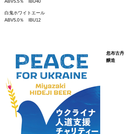
ABV5.5％ IBU40
白鬼ホワイトエール
ABV5.0％ IBU12
忽布古丹
醸造