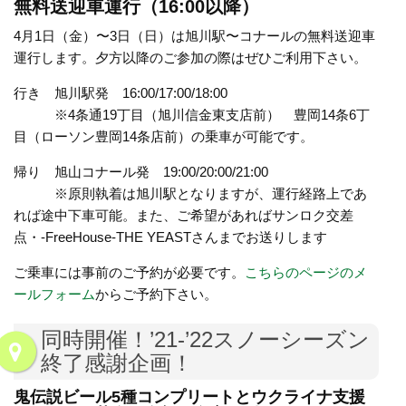
無料送迎車運行（16:00以降）
4月1日（金）〜3日（日）は旭川駅〜コナールの無料送迎車
運行します。夕方以降のご参加の際はぜひご利用下さい。
行き 旭川駅発 16:00/17:00/18:00
※4条通19丁目（旭川信金東支店前） 豊岡14条6丁
目（ローソン豊岡14条店前）の乗車が可能です。
帰り 旭山コナール発 19:00/20:00/21:00
※原則執着は旭川駅となりますが、運行経路上であ
れば途中下車可能。また、ご希望があればサンロク交差
点・-FreeHouse-THE YEASTさんまでお送りします
ご乗車には事前のご予約が必要です。
こちらのページのメ
ールフォーム
からご予約下さい。
同時開催！’21-’22スノーシーズン
終了感謝企画！
鬼伝説ビール5種コンプリートとウクライナ支援