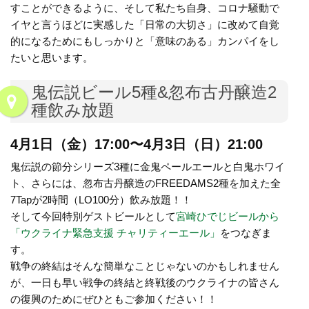
すことができるように、そして私たち自身、コロナ騒動で
イヤと言うほどに実感した「日常の大切さ」に改めて自覚
的になるためにもしっかりと「意味のある」カンパイをし
たいと思います。
鬼伝説ビール5種&忽布古丹醸造2
種飲み放題
4月1日（金）17:00〜4月3日（日）21:00
鬼伝説の節分シリーズ3種に金鬼ペールエールと白鬼ホワイ
ト、さらには、忽布古丹醸造のFREEDAMS2種を加えた全
7Tapが2時間（LO100分）飲み放題！！
そして今回特別ゲストビールとして
宮崎ひでじビールから
「ウクライナ緊急支援 チャリティーエール」
をつなぎま
す。
戦争の終結はそんな簡単なことじゃないのかもしれません
が、一日も早い戦争の終結と終戦後のウクライナの皆さん
の復興のためにぜひともご参加ください！！