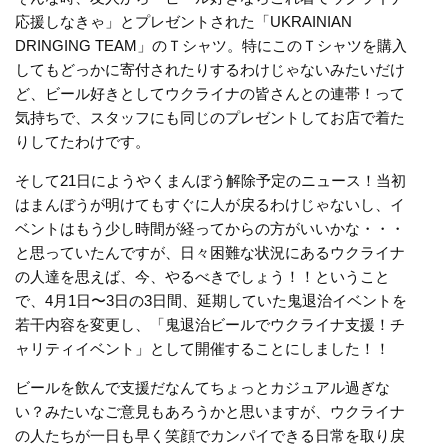
応援しなきゃ」とプレゼントされた「UKRAINIAN
DRINGING TEAM」のＴシャツ。特にこのＴシャツを購入
してもどっかに寄付されたりするわけじゃないみたいだけ
ど、ビール好きとしてウクライナの皆さんとの連帯！って
気持ちで、スタッフにも同じのプレゼントしてお店で着た
りしてたわけです。
そして21日にようやくまんぼう解除予定のニュース！当初
はまんぼうが明けてもすぐに人が戻るわけじゃないし、イ
ベントはもう少し時間が経ってからの方がいいかな・・・
と思っていたんですが、日々困難な状況にあるウクライナ
の人達を思えば、今、やるべきでしょう！！ということ
で、4月1日〜3日の3日間、延期していた鬼退治イベントを
若干内容を変更し、「鬼退治ビールでウクライナ支援！チ
ャリティイベント」として開催することにしました！！
ビールを飲んで支援だなんてちょっとカジュアル過ぎな
い？みたいなご意見もあろうかと思いますが、ウクライナ
の人たちが一日も早く笑顔でカンパイできる日常を取り戻