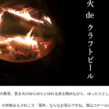
の夜長。焚き火のゆらゆらとゆれる炎を眺めながら、ゆったりと
が）の外飲みもそれこそ「屋外」ならなお安心ですね。旭山コナール