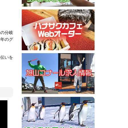
かの分岐
来年のグ
手伝いを