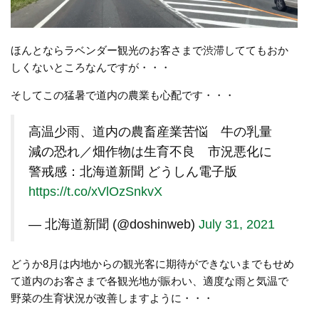
ほんとならラベンダー観光のお客さまで渋滞しててもおか
しくないところなんですが・・・
そしてこの猛暑で道内の農業も心配です・・・
高温少雨、道内の農畜産業苦悩 牛の乳量
減の恐れ／畑作物は生育不良 市況悪化に
警戒感：北海道新聞 どうしん電子版
https://t.co/xVlOzSnkvX
— 北海道新聞 (@doshinweb)
July 31, 2021
どうか8月は内地からの観光客に期待ができないまでもせめ
て道内のお客さまで各観光地が賑わい、適度な雨と気温で
野菜の生育状況が改善しますように・・・