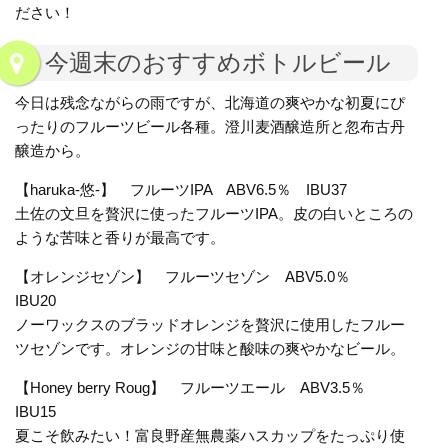
ださい！
今週末のおすすめボトルビール
今日は残念ながらの雨ですが、北海道の爽やかな初夏にぴ
ったりのフルーツビール各種。澄川麦酒醸造所と忽布古丹
醸造から。
【haruka-悠-】 フルーツIPA ABV6.5％ IBU37
土佐の文旦を贅沢に使ったフルーツIPA。皮の白いところの
ような苦味と香りが最高です。
【オレンジセゾン】 フルーツセゾン ABV5.0％
IBU20
ノーワックスのブラッドオレンジを贅沢に使用したフルー
ツセゾンです。オレンジの甘味と酸味の爽やかなビール。
【Honey berry Roug】 フルーツエール ABV3.5％
IBU15
夏こそ飲みたい！富良野産無農薬ハスカップをたっぷり使