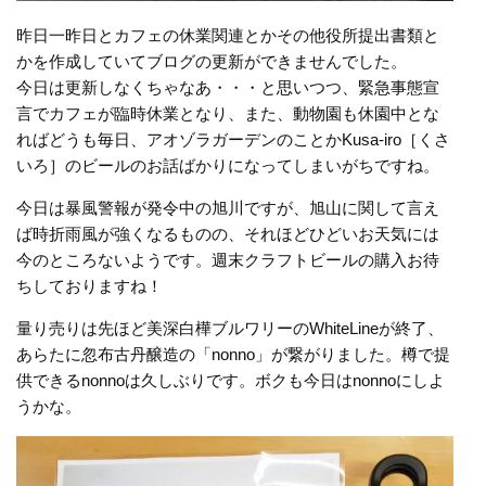
昨日一昨日とカフェの休業関連とかその他役所提出書類と
かを作成していてブログの更新ができませんでした。
今日は更新しなくちゃなあ・・・と思いつつ、緊急事態宣
言でカフェが臨時休業となり、また、動物園も休園中とな
ればどうも毎日、アオゾラガーデンのことかKusa-iro［くさ
いろ］のビールのお話ばかりになってしまいがちですね。
今日は暴風警報が発令中の旭川ですが、旭山に関して言え
ば時折雨風が強くなるものの、それほどひどいお天気には
今のところないようです。週末クラフトビールの購入お待
ちしておりますね！
量り売りは先ほど美深白樺ブルワリーのWhiteLineが終了、
あらたに忽布古丹醸造の「nonno」が繋がりました。樽で提
供できるnonnoは久しぶりです。ボクも今日はnonnoにしよ
うかな。