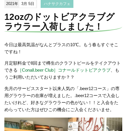
2021年
3月 5日
ハナサクカフェ
12ozのドットビアクラブグ
ラウラー入荷しました！
今日は最高気温がなんとプラスの10℃。もう春もすぐそこ
ですね！
月定額料金で8回まで樽生のクラフトビールをテイクアウト
できる
［Conall.beer Club］コナールドットビアクラブ
、も
うご利用いただいておりますか？？
先月のサービススタート以来人気の「.beer12コース」の専
用グラウラーの在庫が増えました。.beer12コースで入会し
たいけれど、好きなグラウラーの色がない！！と入会をた
めらっていた方はぜひこの機会にご入会くださいませ。