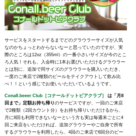
サービスをスタートするまでどのグラウラーサイズが人気
なのかちょっとわからないなーと思っていたのですが、実
際のところは12oz（355ml）の一番小さいサイズが今のとこ
ろ人気！それも、入会時に1本お選びいただけるグラウラー
とは別に、追加で同サイズのグラウラーを購入いただき、
一度のご来店で2種類のビールをテイクアウトして飲み比
べ！！という感じでお使いいただいているようです。
Conall.beeer Club［コナールドットビアクラブ］
は「月8
回まで」定額お持ち帰り
のサービスですが、一回のご来店
で2種類（2回カウント分）をお持ち帰りいただけるから、
月に8回も利用できないなーという方も実は毎週末ごとに4
回ご来店をいただければ、追加グラウラーやご自身で所有
するグラウラーを利用したら、4回のご来店で8回分のビー