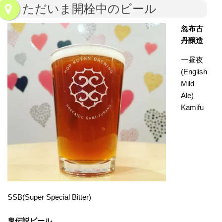
ただいま開栓中のビール
忽布古
丹醸造
一昼夜
(English
Mild
Ale)
Kamifu
SSB(Super Special Bitter)
鬼伝説ビール