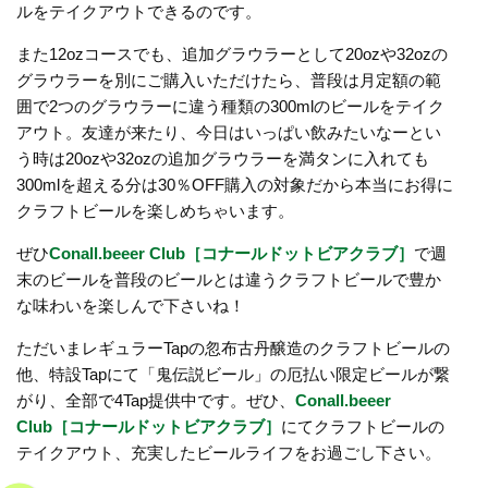
ルをテイクアウトできるのです。
また12ozコースでも、追加グラウラーとして20ozや32ozの
グラウラーを別にご購入いただけたら、普段は月定額の範
囲で2つのグラウラーに違う種類の300mlのビールをテイク
アウト。友達が来たり、今日はいっぱい飲みたいなーとい
う時は20ozや32ozの追加グラウラーを満タンに入れても
300mlを超える分は30％OFF購入の対象だから本当にお得に
クラフトビールを楽しめちゃいます。
ぜひ
Conall.beeer Club［コナールドットビアクラブ］
で週
末のビールを普段のビールとは違うクラフトビールで豊か
な味わいを楽しんで下さいね！
ただいまレギュラーTapの忽布古丹醸造のクラフトビールの
他、特設Tapにて「鬼伝説ビール」の厄払い限定ビールが繋
がり、全部で4Tap提供中です。ぜひ、
Conall.beeer
Club［コナールドットビアクラブ］
にてクラフトビールの
テイクアウト、充実したビールライフをお過ごし下さい。