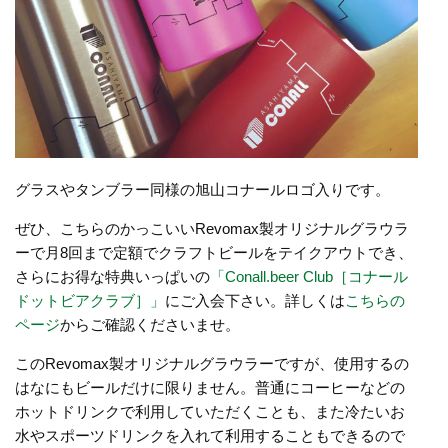
グラスやタンブラー同様の旭山コナールロゴ入りです。
ぜひ、こちらのかっこいいRevomax製オリジナルグラウラ
ーで月8回まで定額でクラフトビールをテイクアウトでき、
さらにお得な特典いっぱいの
「Conall.beer Club［コナール
ドットビアクラブ］」
にご入会下さい。詳しくは
こちらの
ページ
からご確認くださいませ。
このRevomax製オリジナルグラウラーですが、使用するの
はなにもビールだけに限りません。普通にコーヒーなどの
ホットドリンクで利用していただくことも、また冷たいお
水やスポーツドリンクを入れて利用することもできるので