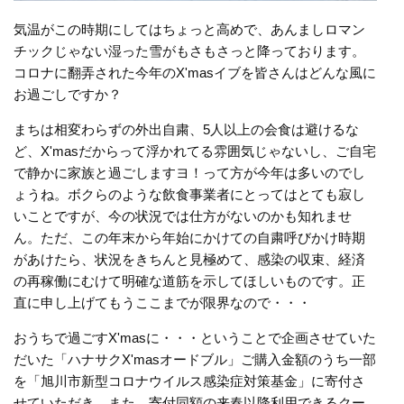
気温がこの時期にしてはちょっと高めで、あんましロマン
チックじゃない湿った雪がもさもさっと降っております。
コロナに翻弄された今年のX'masイブを皆さんはどんな風に
お過ごしですか？
まちは相変わらずの外出自粛、5人以上の会食は避けるな
ど、X'masだからって浮かれてる雰囲気じゃないし、ご自宅
で静かに家族と過ごしますヨ！って方が今年は多いのでし
ょうね。ボクらのような飲食事業者にとってはとても寂し
いことですが、今の状況では仕方がないのかも知れませ
ん。ただ、この年末から年始にかけての自粛呼びかけ時期
があけたら、状況をきちんと見極めて、感染の収束、経済
の再稼働にむけて明確な道筋を示してほしいものです。正
直に申し上げてもうここまでが限界なので・・・
おうちで過ごすX'masに・・・ということで企画させていた
だいた「ハナサクX'masオードブル」ご購入金額のうち一部
を「旭川市新型コロナウイルス感染症対策基金」に寄付さ
せていただき、また、寄付同額の来春以降利用できるクー