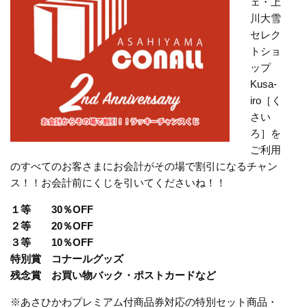
ェ・上
川大雪
セレク
トショ
ップ
Kusa-
iro［く
さい
ろ］を
ご利用
のすべてのお客さまにお会計がその場で割引になるチャン
ス！！お会計前にくじを引いてくださいね！！
１等 30％OFF
２等 20％OFF
３等 10％OFF
特別賞 コナールグッズ
残念賞 お買い物バック・ポストカードなど
※あさひかわプレミアム付商品券対応の特別セット商品・