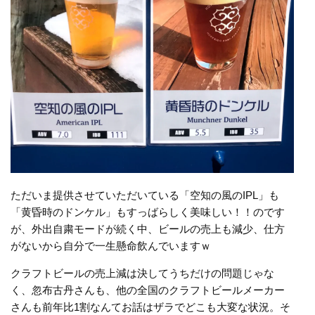
ただいま提供させていただいている「空知の風のIPL」も
「黄昏時のドンケル」もすっばらしく美味しい！！のです
が、外出自粛モードが続く中、ビールの売上も減少、仕方
がないから自分で一生懸命飲んでいますｗ
クラフトビールの売上減は決してうちだけの問題じゃな
く、忽布古丹さんも、他の全国のクラフトビールメーカー
さんも前年比1割なんてお話はザラでどこも大変な状況。そ