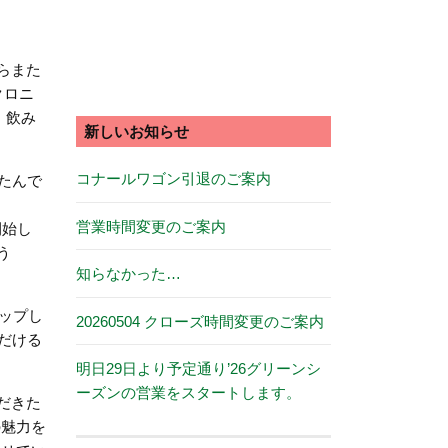
らまた
クロニ
ひ、飲み
新しいお知らせ
コナールワゴン引退のご案内
たんで
営業時間変更のご案内
を開始し
う
知らなかった…
をアップし
20260504 クローズ時間変更のご案内
だける
明日29日より予定通り’26グリーンシ
ーズンの営業をスタートします。
だきた
の魅力を