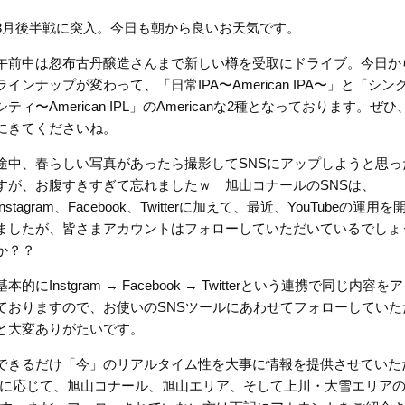
3月後半戦に突入。今日も朝から良いお天気です。
午前中は忽布古丹醸造さんまで新しい樽を受取にドライブ。今日か
ラインナップが変わって、「日常IPA〜American IPA〜」と「シン
シティ〜American IPL」のAmericanな2種となっております。ぜ
にきてくださいね。
途中、春らしい写真があったら撮影してSNSにアップしようと思っ
すが、お腹すきすぎて忘れましたｗ 旭山コナールのSNSは、
Instagram、Facebook、Twitterに加えて、最近、YouTubeの運用
ましたが、皆さまアカウントはフォローしていただいているでしょ
か？？
基本的にInstgram → Facebook → Twitterという連携で同じ内容
ておりますので、お使いのSNSツールにあわせてフォローしていた
と大変ありがたいです。
できるだけ「今」のリアルタイム性を大事に情報を提供させていた
に応じて、旭山コナール、旭山エリア、そして上川・大雪エリア