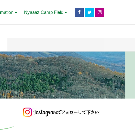
rmation
Nyaaaz Camp Field
！
！