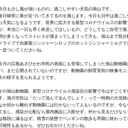
今日も少し風が強いものの、過ごしやすい天気の旭山です。
毎日確実に春が近づいてきてるのを感じます。今日も日中は過ごし
お天気になるようです。⁣
世界に拡大する新型コロナウイルスの影響
が、本当に一日も早く終息してほしいもの。どうしてもご自宅で過
間が多くなってストレスが溜まってしまうって方も、旭山まで気分
ドライブで自家製ジンジャーシロップのホットジンジャーミルクで
一息ついてくださいね。⁣
今月の広報あさひかわ市民の表紙にも登場してしまった旭山動物園
バ。まだ公開されていないのですが、動物園の飼育室前の映像モニ
今の様子を見られるようです。
その旭山動物園。新型コロナウイルス感染症の影響で今はすごくす
す。旭川市民は「だって混んでるんでしょ？」って一時期の大混雑
なか頭から離れず動物園には行かないって人もいるのですが、今な
てるし、感染が心配なら屋内施設に入館せず、外から見るだけなら
は格段に減るはず。積雪の状態でペンギンの散歩も早期に終わって
可能性もあるから、ぜひお出かけくださいね。