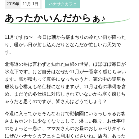
2019年
11月 1日
ハナサクカフェ
あったかいんだからぁ♪
11月ですね〜 今日は朝から霰まぢりの冷たい雨が降った
り、暖かい日が射し込んだりとなんだか忙しいお天気で
す。
北海道の冬は言わずと知れた白銀の世界。ほぼほぼ毎日が
氷点下です。けど自分はなぜか11月が一番寒く感じちゃい
ます。雪が積もって真冬になっちゃうと、家の中の暖房も
服装も心構えも冬仕様になりますが、11月は心の準備を含
め、まだその冬仕様に対応しきれていないから寒く感じち
ゃうだと思うのですが、皆さんはどうでしょう？
今週に入ってからそんなわけで動物園にいらっしゃるお客
さまもホントに少なくなりまして、淋しい限り。お仕事中
のちょっと一息に、ママ友さんのお昼のおしゃべりタイム
にぜひハナサクカフェをご利用くださいね。店内、あった