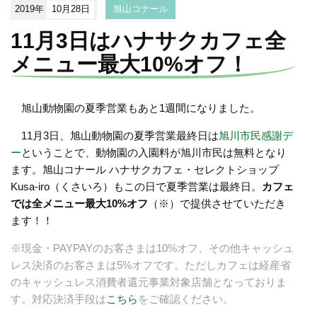
2019年
10月28日
旭山コナール
11月3日はハナサクカフェ全
メニュー最大10%オフ！
旭山動物園の夏季営業もあと1週間になりました。
11月3日、旭山動物園の夏季営業最終日は
旭川市民感謝デ
ー
ということで、動物園の入園料が旭川市民は無料となり
ます。旭山コナール ハナサクカフェ・セレクトショップ
Kusa-iro（くさいろ）もこの日で夏季営業は最終日。
カフェ
では全メニュー最大10%オフ
（※）で提供させていただき
ます！！
※現金・PAYPAYのお客さまは10%オフ、その他キャッシュ
レス決済のお客さまは5%オフです。ただしカフェは経産省
のキャッシュレス消費者還元事業対象店舗となっておりま
す。対応決済手段は
こちら
をご確認ください。