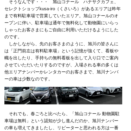
そうなんです・・・ 旭山コナール ハナサクカフェ、
セレクトショップkusa-iro（くさいろ）があるエリアは昨年
まで有料駐車場で営業していたエリア。旭山コナールのオ
ープンに伴い、駐車場は通年で無料化して動物園にいらっ
しゃったお客さまにもご自由に利用いただけるようにした
のです。
しかしながら、先のお客さまのように、旭川の皆さんに
は「正門前左は有料駐車場」という記憶が強くて、看板や
幟を出したり、手持ちの無料看板を出して入り口でご案内
させていただいたりするのですが、入場される車の多くは
他エリアナンバーかレンタカーのお客さまで、旭川ナンバ
ーの車は少数なのです。
それでも、春ごろと比べたら、「旭山コナール 動物園駐
車場は無料」という認知が少し進んだのか、旭川ナンバー
の車も増えてきましたし、リピーターと思われる方は一番